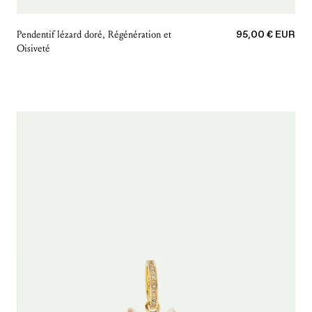
Prix de vente
Pendentif lézard doré, Régénération et
95,00 € EUR
Oisiveté