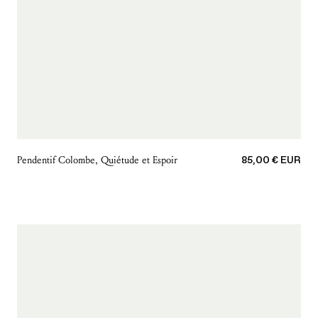
Prix de vente
Pendentif Colombe, Quiétude et Espoir
85,00 € EUR