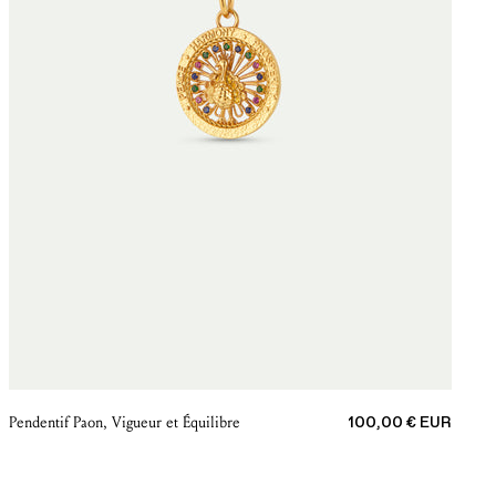
Prix de vente
Pendentif Paon, Vigueur et Équilibre
100,00 € EUR