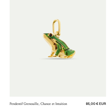
Prix de vente
Pendentif Grenouille, Chance et Intuition
85,00 € EUR