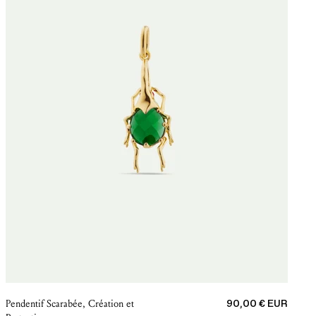
Prix de vente
Pendentif Scarabée, Création et
90,00 € EUR