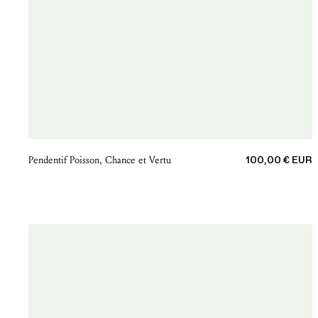
Prix de vente
Pendentif Poisson, Chance et Vertu
100,00 € EUR