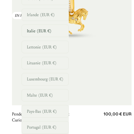
Irlande (EUR €)
EN RUPTURE
Italie (EUR €)
Lettonie (EUR €)
Lituanie (EUR €)
Luxembourg (EUR €)
Malte (EUR €)
Pays-Bas (EUR €)
Prix de vente
Pendentif Cheval doré, Passion et
100,00 € EUR
Curiosité
Portugal (EUR €)