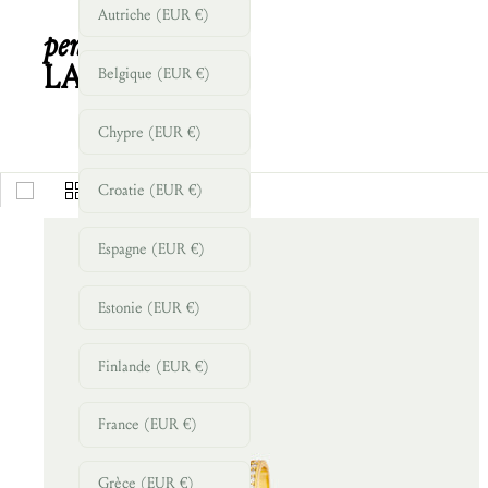
Autriche (EUR €)
pendentifs
LA FAUNE
Belgique (EUR €)
Chypre (EUR €)
Croatie (EUR €)
Espagne (EUR €)
Estonie (EUR €)
Finlande (EUR €)
France (EUR €)
Grèce (EUR €)