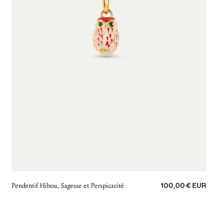
Prix de vente
Pendentif Hibou, Sagesse et Perspicacité
100,00 € EUR