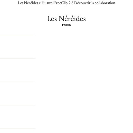
Les Néréides x Huawei FreeClip 2 S
Découvrir la collaboration
Votre panier est vide
Les Néréides