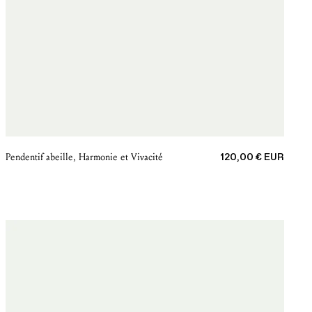
Prix de vente
Pendentif abeille, Harmonie et Vivacité
120,00 € EUR